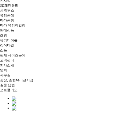
전시장
3D패턴유리
샤워부스
유리공예
마가공장
마가 유리작업장
판매상품
조명
유리테이블
장식타일
소품
판재 사이즈문의
고객센터
회사소개
연혁
사무실
공장, 조형유리전시장
질문 답변
포트폴리오
40년의 기술력과 노하우가
마가글라스만의 예술로 태어납니다