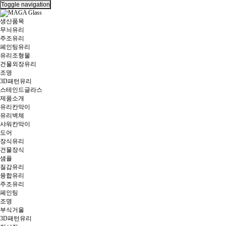
Toggle navigation
생산품목
무늬유리
주조유리
페인팅유리
유리조형물
건물외장유리
조명
3D패턴유리
스테인드글라스
제품소개
유리칸막이
유리벽체
샤워칸막이
도어
장식유리
건물장식
샘플
질감유리
융합유리
주조유리
페인팅
조명
부식거울
3D패턴유리