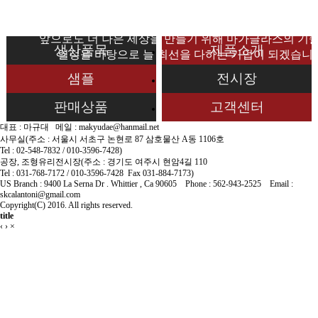
40년의 축척된 노하우로 만들어진 수 많은 작품들,
마가글라스만의 또 다른 세상입니다
앞으로도 더 나은 세상을 만들기 위해 마가글라스의 기
생산품목
제품소개
열정을 바탕으로 늘 최선을 다하는 기업이 되겠습니
샘플
전시장
판매상품
고객센터
대표 : 마규대 메일 : makyudae@hanmail.net
사무실(주소 : 서울시 서초구 논현로 87 삼호물산 A동 1106호
Tel : 02-548-7832 / 010-3596-7428)
공장, 조형유리전시장(주소 : 경기도 여주시 현암4길 110
Tel : 031-768-7172 / 010-3596-7428 Fax 031-884-7173)
US Branch : 9400 La Serna Dr . Whittier , Ca 90605 Phone : 562-943-2525 Email :
skcalantoni@gmail.com
Copyright(C) 2016. All rights reserved.
title
‹
›
×